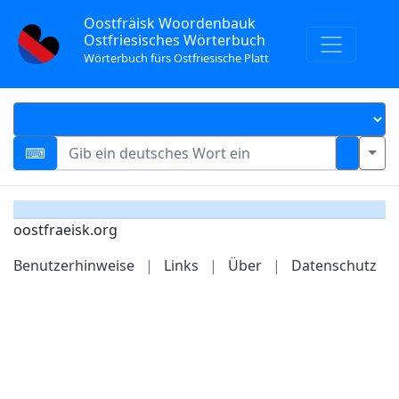
Oostfräisk Woordenbauk
Ostfriesisches Wörterbuch
Wörterbuch fürs Ostfriesische Platt
oostfraeisk.org
Benutzerhinweise
|
Links
|
Über
|
Datenschutz