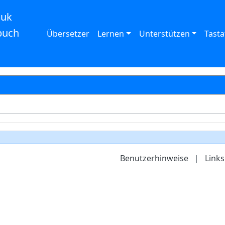
auk
buch
Übersetzer
Lernen
Unterstützen
Tasta
Benutzerhinweise
|
Links