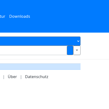
tur
Downloads
|
Über
|
Datenschutz