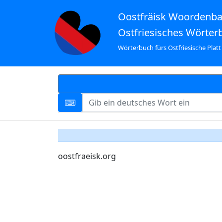
Oostfräisk Woordenb
Ostfriesisches Wörter
Wörterbuch fürs Ostfriesische Platt
oostfraeisk.org