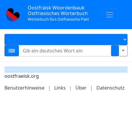
Oostfräisk Woordenbauk
Ostfriesisches Wörterbuch
Wörterbuch fürs Ostfriesische Platt
oostfraeisk.org
Benutzerhinweise
|
Links
|
Über
|
Datenschutz