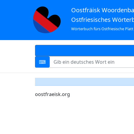
Oostfräisk Woordenb
Ostfriesisches Wörter
Wörterbuch fürs Ostfriesische Platt
oostfraeisk.org