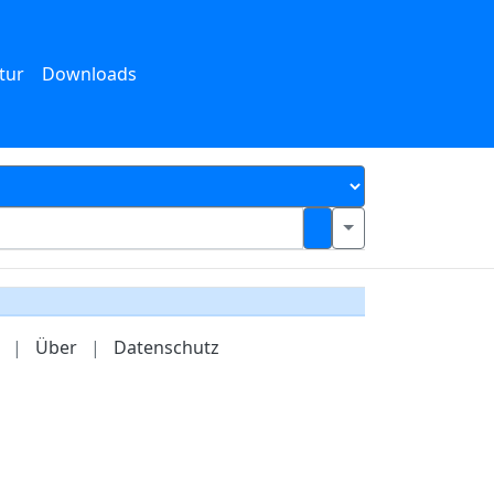
tur
Downloads
|
Über
|
Datenschutz