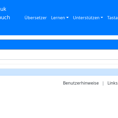
auk
buch
Übersetzer
Lernen
Unterstützen
Tasta
Benutzerhinweise
|
Links