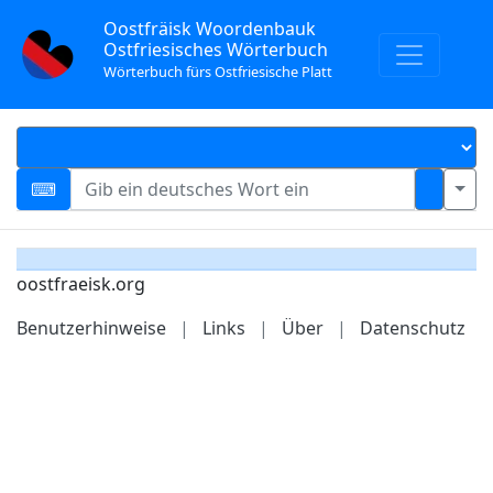
Oostfräisk Woordenbauk
Ostfriesisches Wörterbuch
Wörterbuch fürs Ostfriesische Platt
oostfraeisk.org
Benutzerhinweise
|
Links
|
Über
|
Datenschutz