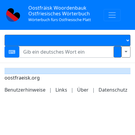
Oostfräisk Woordenbauk
Ostfriesisches Wörterbuch
Wörterbuch fürs Ostfriesische Platt
oostfraeisk.org
Benutzerhinweise
|
Links
|
Über
|
Datenschutz