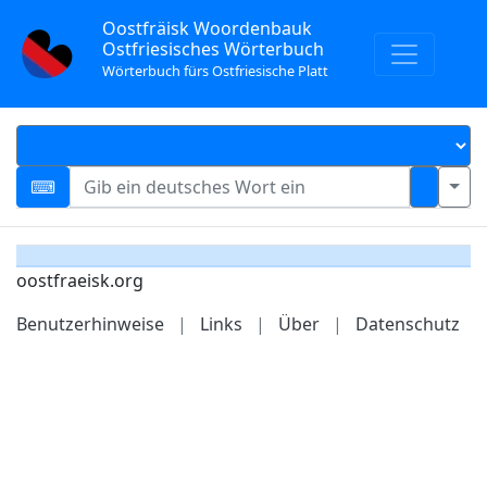
Oostfräisk Woordenbauk
Ostfriesisches Wörterbuch
Wörterbuch fürs Ostfriesische Platt
oostfraeisk.org
Benutzerhinweise
|
Links
|
Über
|
Datenschutz