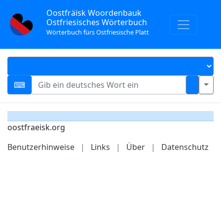
Oostfräisk Woordenbauk
Ostfriesisches Wörterbuch
Wörterbuch fürs Ostfriesische Platt
oostfraeisk.org
Benutzerhinweise
|
Links
|
Über
|
Datenschutz