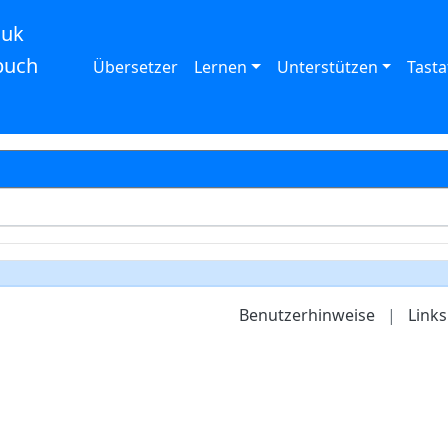
auk
buch
Übersetzer
Lernen
Unterstützen
Tasta
Benutzerhinweise
|
Links