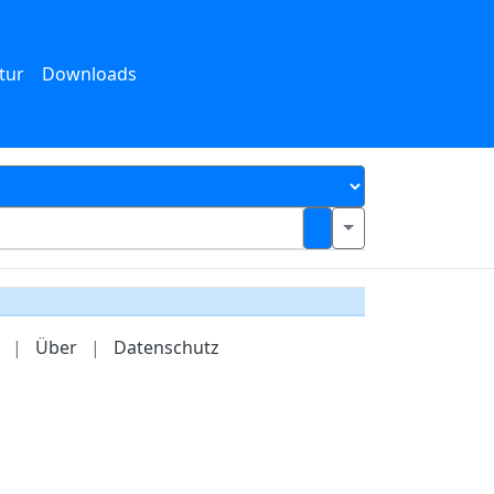
tur
Downloads
|
Über
|
Datenschutz