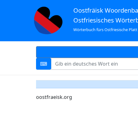
Oostfräisk Woordenb
Ostfriesisches Wörter
Wörterbuch fürs Ostfriesische Platt
oostfraeisk.org