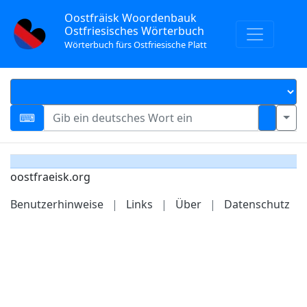
Oostfräisk Woordenbauk
Ostfriesisches Wörterbuch
Wörterbuch fürs Ostfriesische Platt
oostfraeisk.org
Benutzerhinweise
|
Links
|
Über
|
Datenschutz