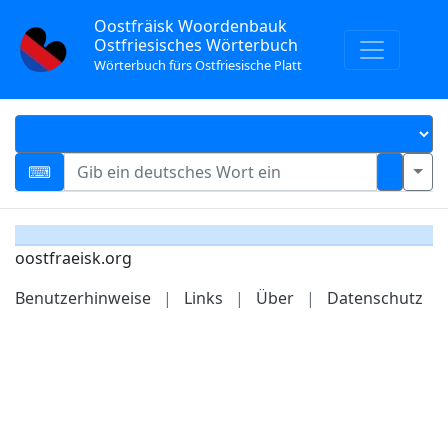
Oostfräisk Woordenbauk
Ostfriesisches Wörterbuch
Wörterbuch fürs Ostfriesische Platt
oostfraeisk.org
Benutzerhinweise
|
Links
|
Über
|
Datenschutz