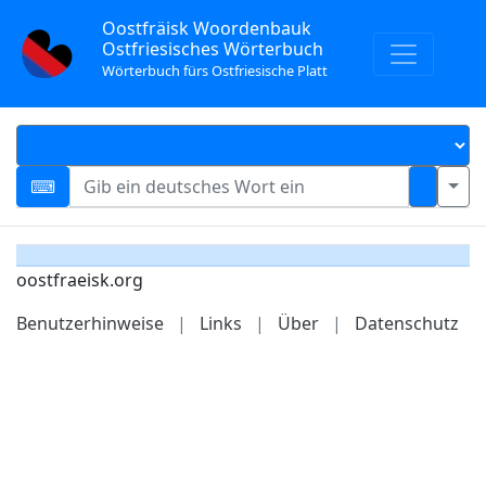
Oostfräisk Woordenbauk
Ostfriesisches Wörterbuch
Wörterbuch fürs Ostfriesische Platt
oostfraeisk.org
Benutzerhinweise
|
Links
|
Über
|
Datenschutz