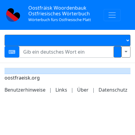
Oostfräisk Woordenbauk
Ostfriesisches Wörterbuch
Wörterbuch fürs Ostfriesische Platt
oostfraeisk.org
Benutzerhinweise
|
Links
|
Über
|
Datenschutz