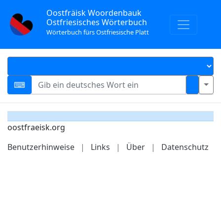
Oostfräisk Woordenbauk
Ostfriesisches Wörterbuch
Wörterbuch fürs Ostfriesische Platt
oostfraeisk.org
Benutzerhinweise
|
Links
|
Über
|
Datenschutz