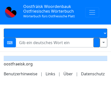
Oostfräisk Woordenbauk
Ostfriesisches Wörterbuch
Wörterbuch fürs Ostfriesische Platt
oostfraeisk.org
Benutzerhinweise
|
Links
|
Über
|
Datenschutz