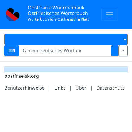
Oostfräisk Woordenbauk
Ostfriesisches Wörterbuch
Wörterbuch fürs Ostfriesische Platt
oostfraeisk.org
Benutzerhinweise
|
Links
|
Über
|
Datenschutz