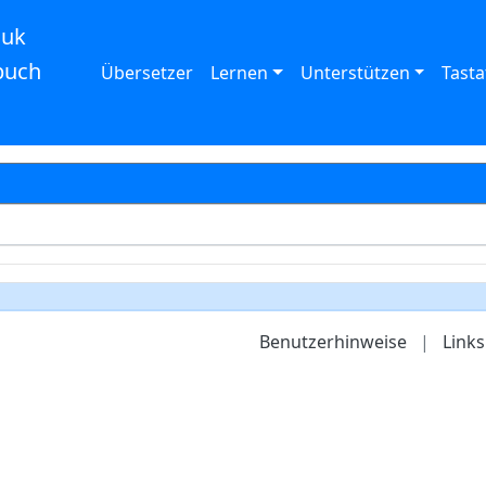
auk
buch
Übersetzer
Lernen
Unterstützen
Tasta
Benutzerhinweise
|
Links