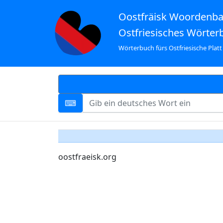
Oostfräisk Woordenb
Ostfriesisches Wörter
Wörterbuch fürs Ostfriesische Platt
oostfraeisk.org