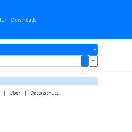
tur
Downloads
|
Über
|
Datenschutz