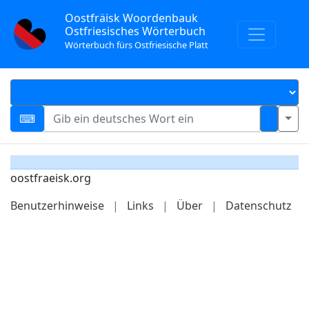
Oostfräisk Woordenbauk
Ostfriesisches Wörterbuch
Wörterbuch fürs Ostfriesische Platt
oostfraeisk.org
Benutzerhinweise
|
Links
|
Über
|
Datenschutz