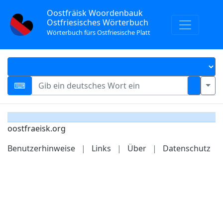
Oostfräisk Woordenbauk
Ostfriesisches Wörterbuch
Wörterbuch fürs Ostfriesische Platt
oostfraeisk.org
Benutzerhinweise
|
Links
|
Über
|
Datenschutz