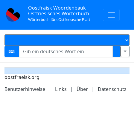
Oostfräisk Woordenbauk
Ostfriesisches Wörterbuch
Wörterbuch fürs Ostfriesische Platt
oostfraeisk.org
Benutzerhinweise
|
Links
|
Über
|
Datenschutz