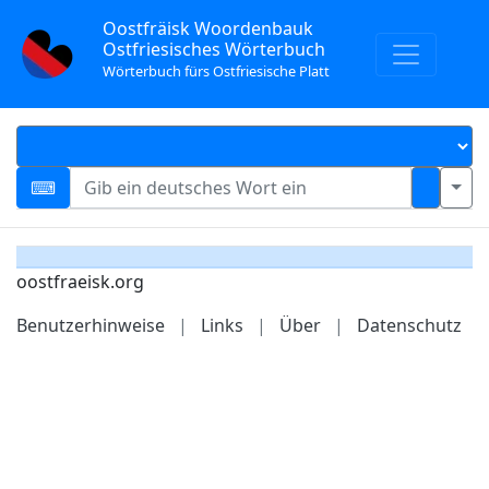
Oostfräisk Woordenbauk
Ostfriesisches Wörterbuch
Wörterbuch fürs Ostfriesische Platt
oostfraeisk.org
Benutzerhinweise
|
Links
|
Über
|
Datenschutz