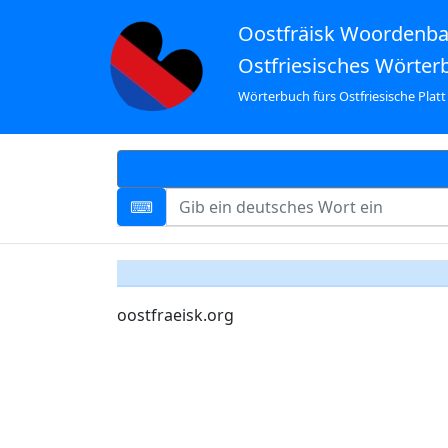
Oostfräisk Woordenb
Ostfriesisches Wörter
Wörterbuch fürs Ostfriesische Platt
oostfraeisk.org