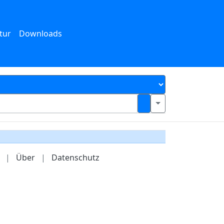
tur
Downloads
|
Über
|
Datenschutz