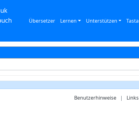
auk
buch
Übersetzer
Lernen
Unterstützen
Tasta
Benutzerhinweise
|
Links