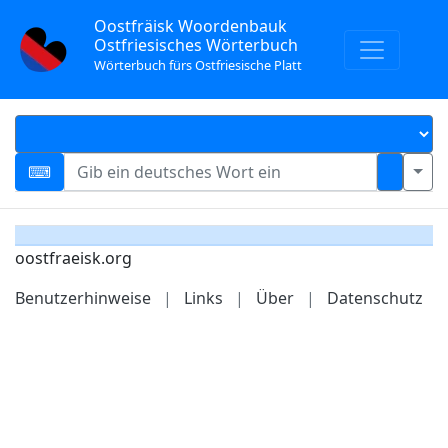
Oostfräisk Woordenbauk
Ostfriesisches Wörterbuch
Wörterbuch fürs Ostfriesische Platt
oostfraeisk.org
Benutzerhinweise
|
Links
|
Über
|
Datenschutz