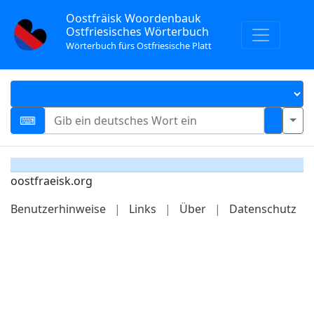
Oostfräisk Woordenbauk
Ostfriesisches Wörterbuch
Wörterbuch fürs Ostfriesische Platt
oostfraeisk.org
Benutzerhinweise
|
Links
|
Über
|
Datenschutz