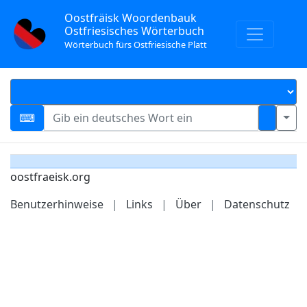
Oostfräisk Woordenbauk
Ostfriesisches Wörterbuch
Wörterbuch fürs Ostfriesische Platt
oostfraeisk.org
Benutzerhinweise
|
Links
|
Über
|
Datenschutz