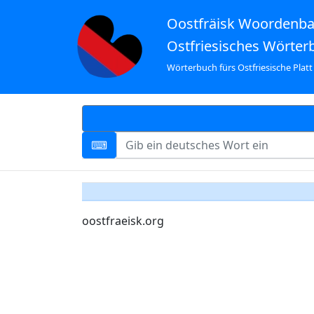
Oostfräisk Woordenb
Ostfriesisches Wörter
Wörterbuch fürs Ostfriesische Platt
oostfraeisk.org