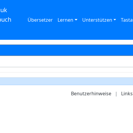
auk
buch
Übersetzer
Lernen
Unterstützen
Tasta
Benutzerhinweise
|
Links