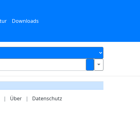
tur
Downloads
|
Über
|
Datenschutz