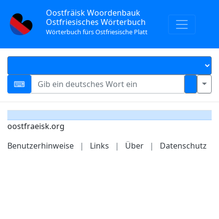
Oostfräisk Woordenbauk
Ostfriesisches Wörterbuch
Wörterbuch fürs Ostfriesische Platt
oostfraeisk.org
Benutzerhinweise
|
Links
|
Über
|
Datenschutz