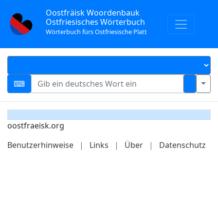
Oostfräisk Woordenbauk
Ostfriesisches Wörterbuch
Wörterbuch fürs Ostfriesische Platt
oostfraeisk.org
Benutzerhinweise
|
Links
|
Über
|
Datenschutz