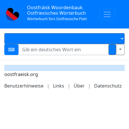
Oostfräisk Woordenbauk
Ostfriesisches Wörterbuch
Wörterbuch fürs Ostfriesische Platt
oostfraeisk.org
Benutzerhinweise
|
Links
|
Über
|
Datenschutz