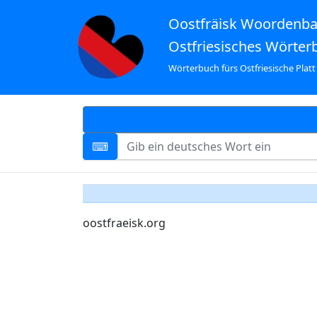
Oostfräisk Woordenb
Ostfriesisches Wörter
Wörterbuch fürs Ostfriesische Platt
oostfraeisk.org