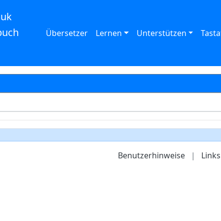
auk
buch
Übersetzer
Lernen
Unterstützen
Tasta
Benutzerhinweise
|
Links