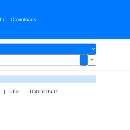
tur
Downloads
|
Über
|
Datenschutz