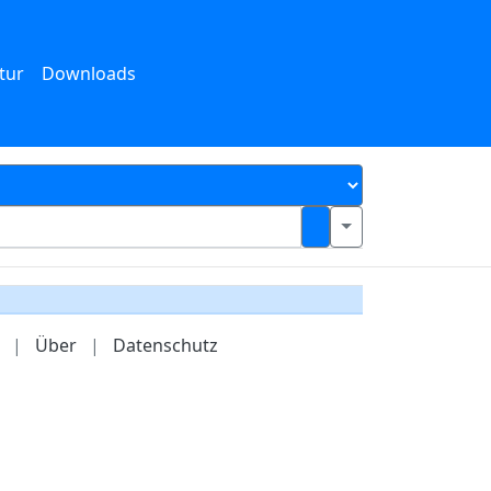
tur
Downloads
|
Über
|
Datenschutz