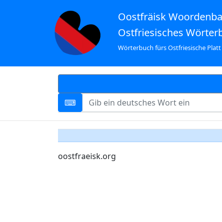
Oostfräisk Woordenb
Ostfriesisches Wörter
Wörterbuch fürs Ostfriesische Platt
oostfraeisk.org