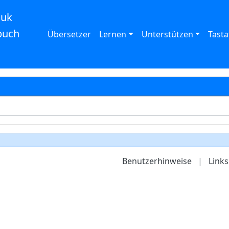
auk
buch
Übersetzer
Lernen
Unterstützen
Tasta
Benutzerhinweise
|
Links