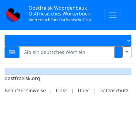
Oostfräisk Woordenbauk
Ostfriesisches Wörterbuch
Wörterbuch fürs Ostfriesische Platt
oostfraeisk.org
Benutzerhinweise
|
Links
|
Über
|
Datenschutz