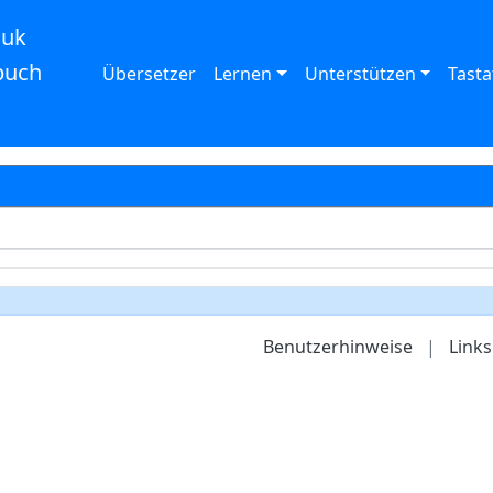
auk
buch
Übersetzer
Lernen
Unterstützen
Tasta
Benutzerhinweise
|
Links