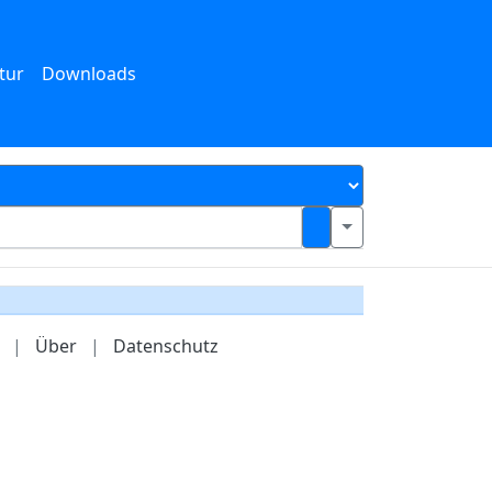
tur
Downloads
|
Über
|
Datenschutz