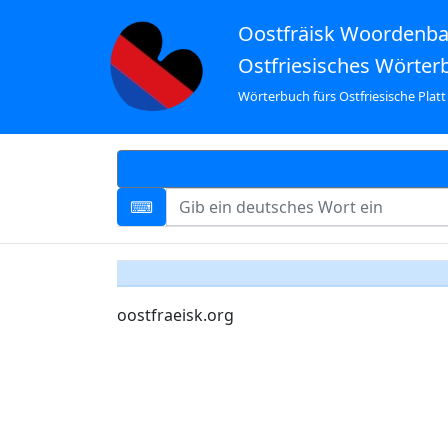
Oostfräisk Woordenb
Ostfriesisches Wörter
Wörterbuch fürs Ostfriesische Platt
oostfraeisk.org