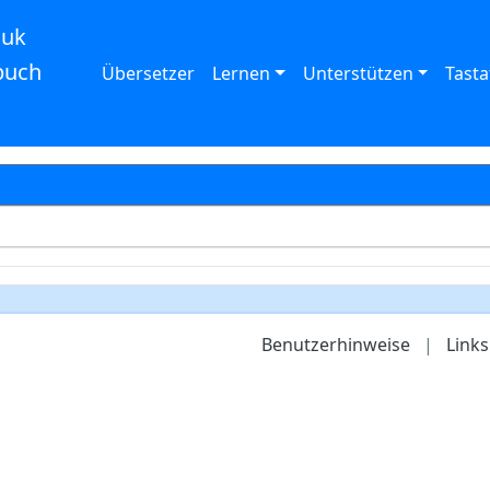
auk
buch
Übersetzer
Lernen
Unterstützen
Tasta
Benutzerhinweise
|
Links