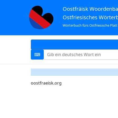
Oostfräisk Woordenb
Ostfriesisches Wörter
Wörterbuch fürs Ostfriesische Platt
oostfraeisk.org