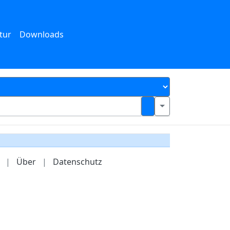
tur
Downloads
|
Über
|
Datenschutz