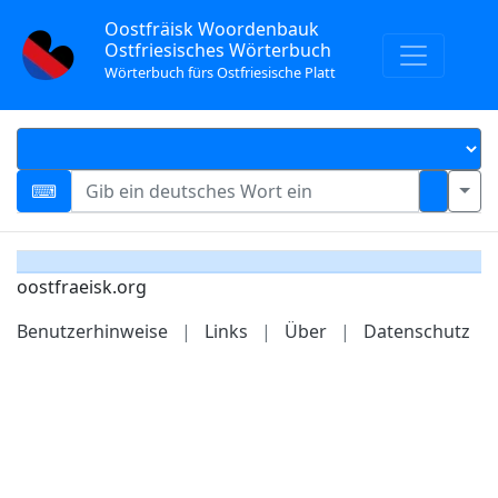
Oostfräisk Woordenbauk
Ostfriesisches Wörterbuch
Wörterbuch fürs Ostfriesische Platt
oostfraeisk.org
Benutzerhinweise
|
Links
|
Über
|
Datenschutz