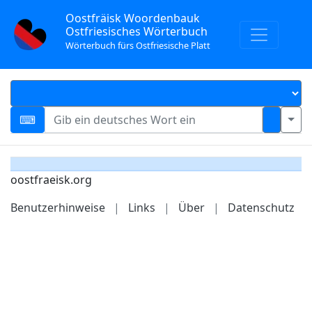
Oostfräisk Woordenbauk
Ostfriesisches Wörterbuch
Wörterbuch fürs Ostfriesische Platt
oostfraeisk.org
Benutzerhinweise
|
Links
|
Über
|
Datenschutz