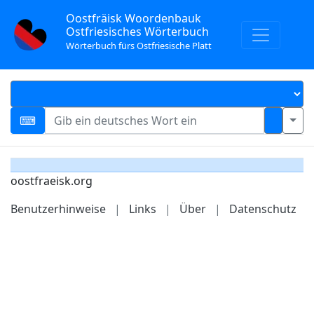
Oostfräisk Woordenbauk
Ostfriesisches Wörterbuch
Wörterbuch fürs Ostfriesische Platt
oostfraeisk.org
Benutzerhinweise
|
Links
|
Über
|
Datenschutz