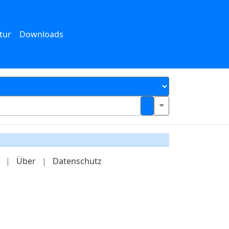
tur
Downloads
|
Über
|
Datenschutz