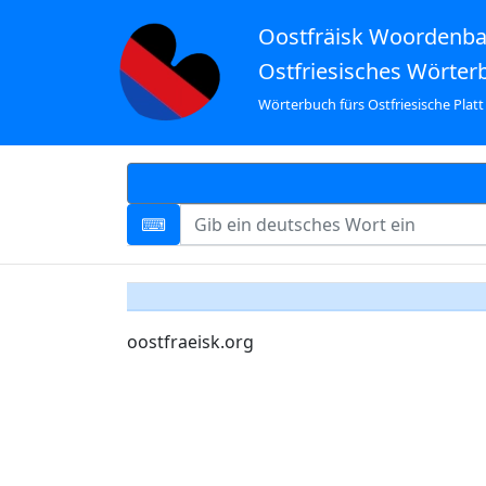
Oostfräisk Woordenb
Ostfriesisches Wörter
Wörterbuch fürs Ostfriesische Platt
oostfraeisk.org