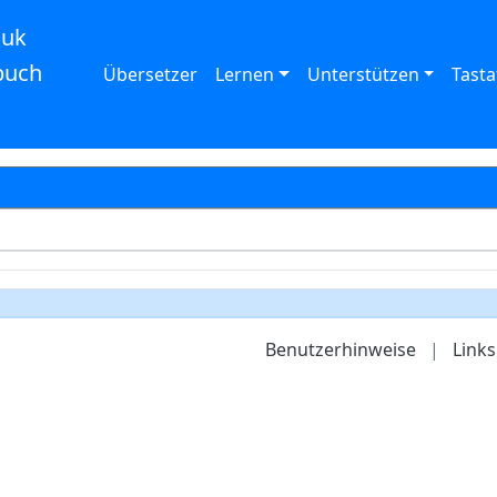
auk
buch
Übersetzer
Lernen
Unterstützen
Tasta
Benutzerhinweise
|
Links