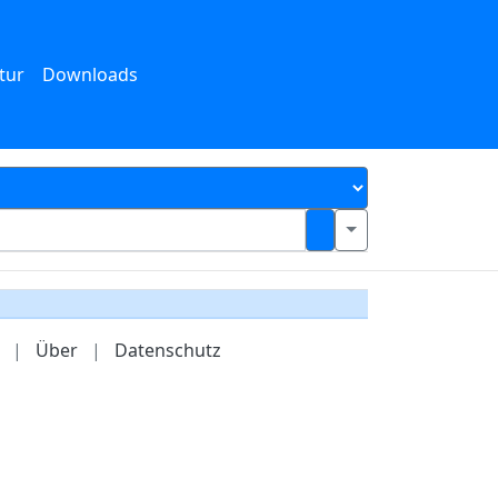
tur
Downloads
|
Über
|
Datenschutz