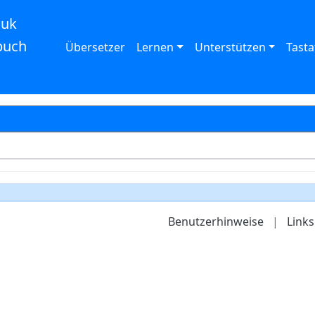
auk
buch
Übersetzer
Lernen
Unterstützen
Tasta
Benutzerhinweise
|
Links