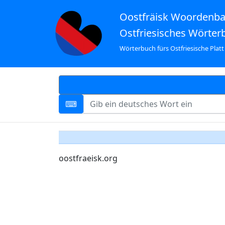
Oostfräisk Woordenb
Ostfriesisches Wörter
Wörterbuch fürs Ostfriesische Platt
oostfraeisk.org