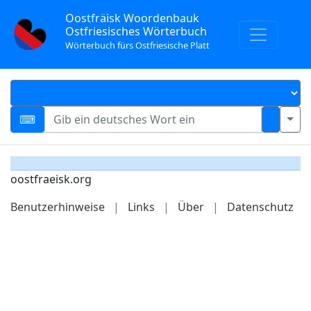
Oostfräisk Woordenbauk
Ostfriesisches Wörterbuch
Wörterbuch fürs Ostfriesische Platt
oostfraeisk.org
Benutzerhinweise
|
Links
|
Über
|
Datenschutz