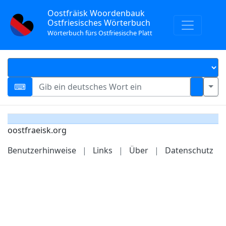
Oostfräisk Woordenbauk
Ostfriesisches Wörterbuch
Wörterbuch fürs Ostfriesische Platt
oostfraeisk.org
Benutzerhinweise
|
Links
|
Über
|
Datenschutz