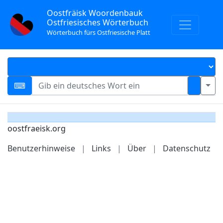
Oostfräisk Woordenbauk
Ostfriesisches Wörterbuch
Wörterbuch fürs Ostfriesische Platt
oostfraeisk.org
Benutzerhinweise
|
Links
|
Über
|
Datenschutz