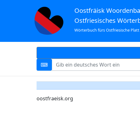
Oostfräisk Woordenb
Ostfriesisches Wörter
Wörterbuch fürs Ostfriesische Platt
oostfraeisk.org