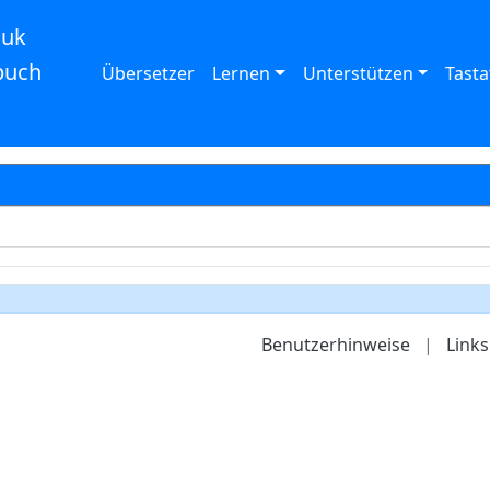
auk
buch
Übersetzer
Lernen
Unterstützen
Tasta
Benutzerhinweise
|
Links