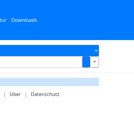
tur
Downloads
|
Über
|
Datenschutz