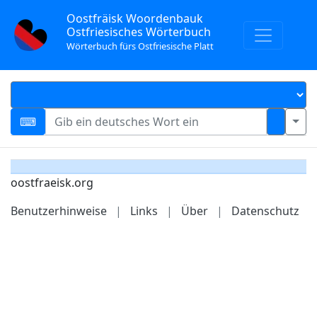
Oostfräisk Woordenbauk
Ostfriesisches Wörterbuch
Wörterbuch fürs Ostfriesische Platt
oostfraeisk.org
Benutzerhinweise
|
Links
|
Über
|
Datenschutz