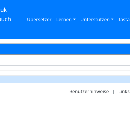
auk
buch
Übersetzer
Lernen
Unterstützen
Tasta
Benutzerhinweise
|
Links