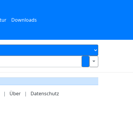
tur
Downloads
|
Über
|
Datenschutz