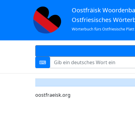
Oostfräisk Woordenb
Ostfriesisches Wörter
Wörterbuch fürs Ostfriesische Platt
oostfraeisk.org