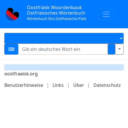
Oostfräisk Woordenbauk
Ostfriesisches Wörterbuch
Wörterbuch fürs Ostfriesische Platt
oostfraeisk.org
Benutzerhinweise
|
Links
|
Über
|
Datenschutz