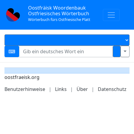
Oostfräisk Woordenbauk
Ostfriesisches Wörterbuch
Wörterbuch fürs Ostfriesische Platt
oostfraeisk.org
Benutzerhinweise
|
Links
|
Über
|
Datenschutz