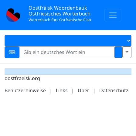
Oostfräisk Woordenbauk
Ostfriesisches Wörterbuch
Wörterbuch fürs Ostfriesische Platt
oostfraeisk.org
Benutzerhinweise
|
Links
|
Über
|
Datenschutz