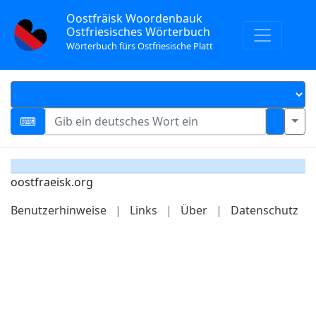
Oostfräisk Woordenbauk
Ostfriesisches Wörterbuch
Wörterbuch fürs Ostfriesische Platt
oostfraeisk.org
Benutzerhinweise
|
Links
|
Über
|
Datenschutz