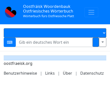
Oostfräisk Woordenbauk
Ostfriesisches Wörterbuch
Wörterbuch fürs Ostfriesische Platt
oostfraeisk.org
Benutzerhinweise
|
Links
|
Über
|
Datenschutz